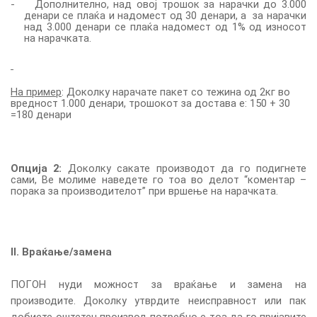
-
Дополнително, на
д
овој трошок за нарачки до 3.000
денари се плаќа и надомест од 30 денари, а за нарачки
над 3.000 денари се плаќа надомест од 1% од износот
на нарачката.
На пример
: Доколку нарачате пакет со тежина од 2кг во
вредност 1.000 денари, трошокот за достава е: 150 + 30
=180 денари
Опција 2:
Доколку сакате производот да го подигнете
сами, Ве молиме наведете го тоа во делот “коментар –
порака за производителот” при вршење на нарачката.
II. Враќање/замена
ПОГОН нуди можност за враќање и замена на
производите. Доколку утврдите неисправност или пак
добиете оштетен производ потребно е тоа да го пријавите