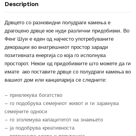
Description
Дрвцето со разновидни п
олудраги камења
е
драгоцено дрвце кое нуди различни придобивки. Во
Фенг Шуи е еден од најчесто употребуваните
декорации во внатрешниот простор заради
позитивната енергија со која го исполнува
просторот. Некои од придобивките што можете да ги
имате ако поставите дрвце со полудраги камења во
вашиот дом или канцеларија се следните:
–
привлекува богатство
– го подобрува семејниот живот и ги зајакнува
семејните односи
– го зголемува капацитетот на знаењето
– ја подобрува креативноста