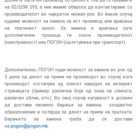
на 02/3298 295, а ние имаме обврска да контактираме со
производителот во најкраток можен рок. Во ваков случај
нудиме можност за замена за ист производ или враќање
на платениот износ. За замена и враќање сите
дополнителни трошоци ги сноси производителот
(неисправност) или ПОГОН (оштетување при транспорт).
Дополнително, ПОГОН нуди можност за замена во рок од
3 дена од денот на прием на производот во случај кога
производот отстапува од описот наведен на интернет
страницата (пример: различна боја од онаа на сликата,
различен облик, итн.). Во овој случај купувачот е должен
да достави писмено барање за замена, соодветно
образложение и потврда за денот на прием на пратката.
Барањето за замена треба да се достави
на
pogon@pogon.mk
.