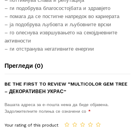
– поттикнува слава и репутација
– ги подобрува благосостојбата и здравјето
– помага да се постигне напредок во кариерата
– ја подобрува љубовта и љубовните врски
– го олеснува извршувањето на секојдневните
активности
– ги отстранува негативните енергии
Прегледи (0)
BE THE FIRST TO REVIEW “MULTICOLOR GEM TREE
– ДЕКОРАТИВЕН УКРАС”
Вашата адреса за е-пошта нема да биде објавена.
Задолжителните полиња се означени со
*
Your rating of this product