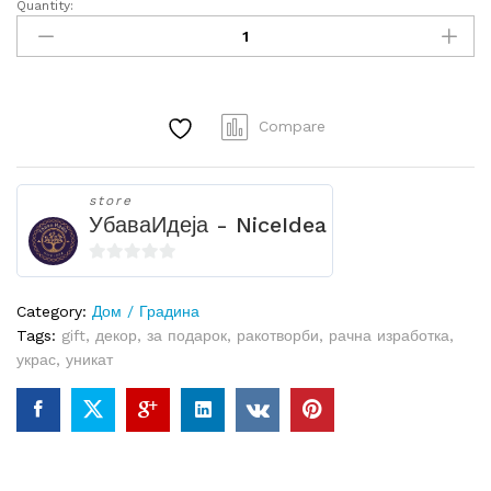
Quantity:
Multicolor
Gem
Tree
-
Декоративен
Compare
Украс
quantity
store
УбаваИдеја - NiceIdea
0
o
Category:
Дом / Градина
u
Tags:
gift
,
декор
,
за подарок
,
ракотворби
,
рачна изработка
,
t
украс
,
уникат
o
f
5