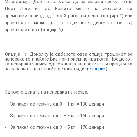
Македонија. Доставата може да се изврши преку Тотал
Пост Логистик до Вашето место на живеење во
временски период од 1 до 3 работни дена
(опција 1)
или
производот може да го подигнете директно од кај
производителот
(опција 2)
.
Опција 1:
Доколку ја одберете оваа опција трошокот за
испорака го плаќате Вие при прием на пратката. Трошокот
за испорака зависи од тежината на пратката и вредноста
на нарачката (за повеќе детали види
ценовник
).
Односно
цената на испорака изнесува
:
-
За пакет со тежина од 0 – 1 кг = 130 денари
-
За пакет со тежина од 1 – 3 кг = 150 денари
-
За пакет со тежина од 3 – 5 кг = 170 денари