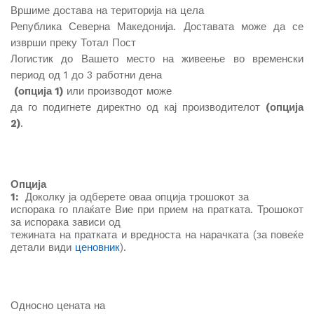
Вршиме достава на територија на цела
Република Северна Македонија. Доставата може да се
изврши преку Тотал Пост
Логистик до Вашето место на живеење во временски
период од 1 до 3 работни дена
(опција 1)
или производот може
да го подигнете директно од кај производителот
(опција
2)
.
Опција
1:
Доколку ја одберете оваа опција трошокот за
испорака го плаќате Вие при прием на пратката. Трошокот
за испорака зависи од
тежината на пратката и вредноста на нарачката (за повеќе
детали види
ценовник
).
Односно
цената на