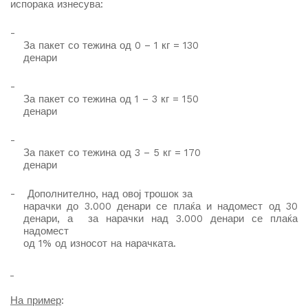
испорака изнесува
:
-
За пакет со тежина од 0 – 1 кг = 130
денари
-
За пакет со тежина од 1 – 3 кг = 150
денари
-
За пакет со тежина од 3 – 5 кг = 170
денари
-
Дополнително, на
д
овој трошок за
нарачки до 3.000 денари се плаќа и надомест од 30
денари, а за нарачки над 3.000 денари се плаќа
надомест
од 1% од износот на нарачката.
На пример
: