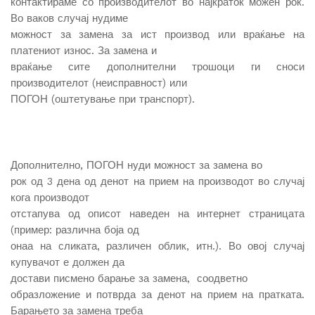
контактираме со производителот во најкраток можен рок.
Во ваков случај нудиме
можност за замена за ист производ или враќање на
платениот износ. За замена и
враќање сите дополнителни трошоци ги сноси
производителот (неисправност) или
ПОГОН (оштетување при транспорт).
Дополнително, ПОГОН нуди можност за замена во
рок од 3 дена од денот на прием на производот во случај
кога производот
отстапува од описот наведен на интернет страницата
(пример: различна боја од
онаа на сликата, различен облик, итн.). Во овој случај
купувачот е должен да
достави писмено барање за замена, соодветно
образложение и потврда за денот на прием на пратката.
Барањето за замена треба