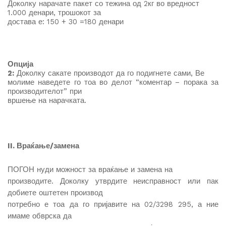
Доколку нарачате пакет со тежина од 2кг во вредност
1.000 денари, трошокот за
достава е: 150 + 30 =180 денари
Опција
2:
Доколку сакате производот да го подигнете сами, Ве
молиме наведете го тоа во делот “коментар – порака за
производителот” при
вршење на нарачката.
II. Враќање/замена
ПОГОН нуди можност за враќање и замена на
производите. Доколку утврдите неисправност или пак
добиете оштетен производ
потребно е тоа да го пријавите на 02/3298 295, а ние
имаме обврска да