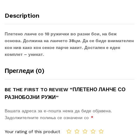
Description
Плетено ланче со 10 ружички во разни бои, на беж
основа. Должина на ланчето 38цм.
Да се биде внимателен
кон нив како кон секое парче накит. Достапен е еден
комплет – уникат.
Прегледи (0)
BE THE FIRST TO REVIEW “ПЛЕТЕНО ЛАНЧЕ СО
РАЗНОБОЈНИ РУЖИ”
Вашата адреса за е-пошта нема да биде објавена.
Задолжителните полиња се означени со
*
Your rating of this product