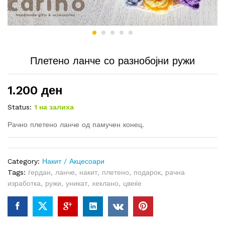
Плетено ланче со разнобојни ружи
1.200
ден
Status:
1 на залиха
Рачно плетено ланче од памучен конец.
Category:
Накит / Акцесоари
Tags:
ѓердан
,
ланче
,
накит
,
плетено
,
подарок
,
рачна
изработка
,
ружи
,
уникат
,
хеклано
,
цвеќе