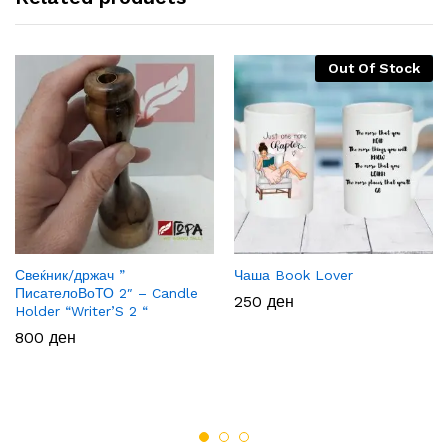
Out Of Stock
Свеќник/држач ”
Чаша Book Lover
ПисателоВоТО 2″ – Candle
250
ден
Holder “Writer’S 2 “
800
ден