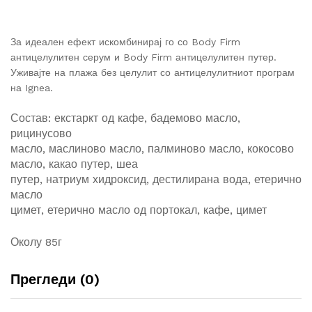
За идеален ефект искомбинирај го со Body Firm 
антицелулитен серум и Body Firm антицелулитен путер. 
Уживајте на плажа без целулит со антицелулитниот програм 
на Ignea.
Состав: екстаркт од кафе, бадемово масло,
рицинусово
масло, маслиново масло, палминово масло, кокосово
масло, какао путер, шеа
путер, натриум хидроксид, дестилирана вода, етерично
масло
цимет, етерично масло од портокал, кафе, цимет
Околу 85г
Прегледи (0)