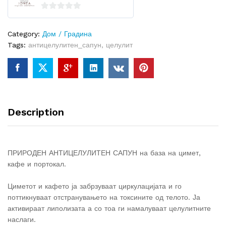
0
o
Category:
Дом / Градина
u
Tags:
антицелулитен_сапун
,
целулит
t
o
f
5
Description
ПРИРОДЕН АНТИЦЕЛУЛИТЕН САПУН на база на цимет, 
кафе и портокал.
Циметот и кафето ја забрзуваат циркулацијата и го 
поттикнуваат отстранувањето на токсините од телото. Ја 
активираат липолизата а со тоа ги намалуваат целулитните 
наслаги.