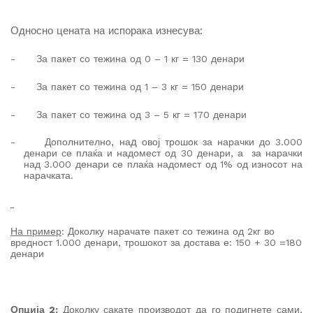
Односно
цената на испорака изнесува
:
-
За пакет со тежина од 0 – 1 кг = 130 денари
-
За пакет со тежина од 1 – 3 кг = 150 денари
-
За пакет со тежина од 3 – 5 кг = 170 денари
д
-
Дополнително, на
овој трошок за нарачки до 3.000
денари се плаќа и надомест од 30 денари, а
за нарачки
над 3.000 денари се плаќа надомест од 1% од износот на
нарачката.
На пример
: Доколку нарачате пакет со тежина од 2кг во
вредност 1.000 денари, трошокот за достава е: 150 + 30 =180
денари
Опција 2:
Доколку сакате производот да го подигнете сами,