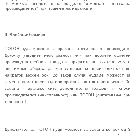
Ве молиме наведете го тоа во делот “коментар – порака за
производителот” при вршење на нарачката.
II. Враќање/замена
ПОГОН нуди можност за враќање и замена на производите.
Доколку утврдите неисправност или пак добиете оштетен
производ потребно е тоа да го пријавите на 02/3298 295, а
ние имаме обврска да контактираме со производителот во
најкраток можен рок. Во ваков случај нудиме можност за
замена за ист производ или враќање на платениот износ. За
замена и враќање сите дополнителни трошоци ги сноси
производителот (неисправност) или ПОГОН (оштетување при
транспорт).
Дополнително, ПОГОН нуди можност за замена во рок од 3