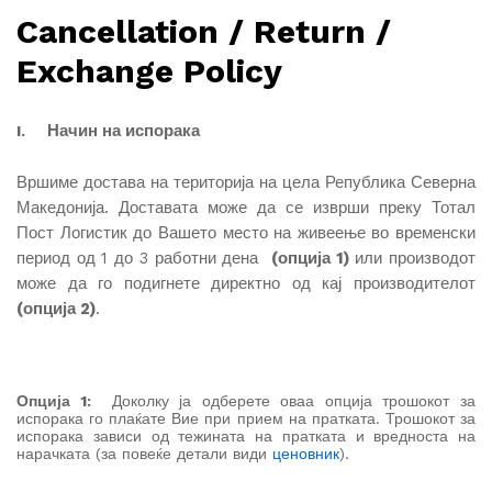
Cancellation / Return /
Exchange Policy
Начин на испорака
I.
Вршиме достава на територија на цела Република Северна
Македонија. Доставата може да се изврши преку Тотал
Пост Логистик до Вашето место на живеење во временски
период од 1 до 3 работни дена
(опција 1)
или производот
може да го подигнете директно од кај производителот
(опција 2)
.
Опција 1:
Доколку ја одберете оваа опција трошокот за
испорака го плаќате Вие при прием на пратката. Трошокот за
испорака зависи од тежината на пратката и вредноста на
нарачката (за повеќе детали види
ценовник
).