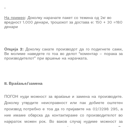
На пример
: Доколку нарачате пакет со тежина од 2кг во
вредност 1.000 денари, трошокот за достава е: 150 + 30 =180
денари
Опција 2:
Доколку сакате производот да го подигнете сами,
Ве молиме наведете го тоа во делот “коментар – порака за
производителот” при вршење на нарачката.
II. Враќање/замена
ПОГОН нуди можност за враќање и замена на производите.
Доколку утврдите неисправност или пак добиете оштетен
производ потребно е тоа да го пријавите на 02/3298 295, а
ние имаме обврска да контактираме со производителот во
најкраток можен рок. Во ваков случај нудиме можност за