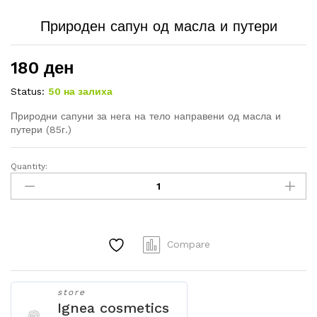
Природен сапун од масла и путери
180
ден
Status:
50 на залиха
Природни сапуни за нега на тело направени од масла и
путери (85г.)
Quantity:
Природен
сапун
од
масла
и
Compare
путери
quantity
store
Ignea cosmetics