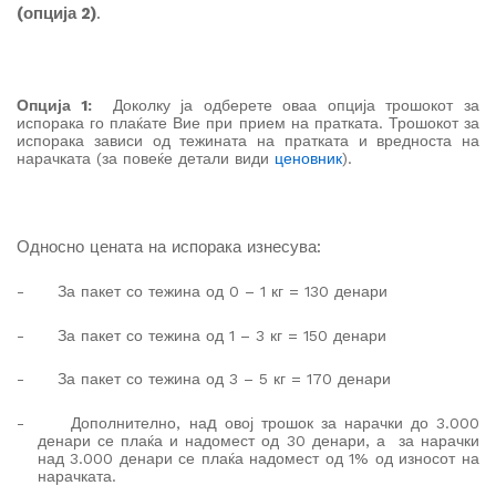
(опција 2)
.
Опција 1:
Доколку ја одберете оваа опција трошокот за
испорака го плаќате Вие при прием на пратката. Трошокот за
испорака зависи од тежината на пратката и вредноста на
нарачката (за повеќе детали види
ценовник
).
Односно
цената на испорака изнесува
:
-
За пакет со тежина од 0 – 1 кг = 130 денари
-
За пакет со тежина од 1 – 3 кг = 150 денари
-
За пакет со тежина од 3 – 5 кг = 170 денари
д
-
Дополнително, на
овој трошок за нарачки до 3.000
денари се плаќа и надомест од 30 денари, а
за нарачки
над 3.000 денари се плаќа надомест од 1% од износот на
нарачката.