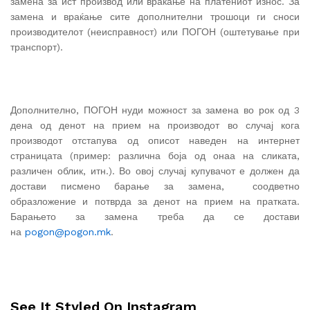
замена за ист производ или враќање на платениот износ. За
замена и враќање сите дополнителни трошоци ги сноси
производителот (неисправност) или ПОГОН (оштетување при
транспорт).
Дополнително, ПОГОН нуди можност за замена во рок од 3
дена од денот на прием на производот во случај кога
производот отстапува од описот наведен на интернет
страницата (пример: различна боја од онаа на сликата,
различен облик, итн.). Во овој случај купувачот е должен да
достави писмено барање за замена,
соодветно
образложение и потврда за денот на прием на пратката.
Барањето за замена треба да се достави
на
pogon@pogon.mk
.
See It Styled On Instagram