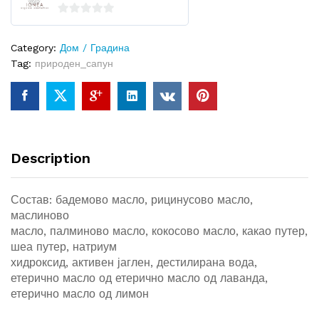
0
o
Category:
Дом / Градина
u
Tag:
природен_сапун
t
o
f
5
Description
Состав: бадемово масло, рицинусово масло,
маслиново
масло, палминово масло, кокосово масло, какао путер,
шеа путер, натриум
хидроксид, активен јаглен, дестилирана вода,
етерично масло од етерично масло од лаванда,
етерично масло од лимон