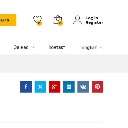
Log in
arch
Register
0
0
За нас
Контакт
English