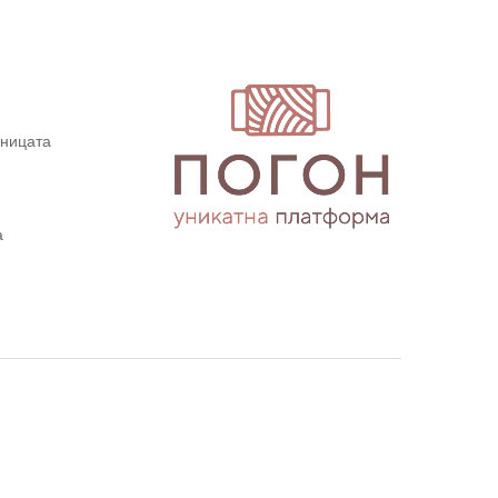
дницата
а