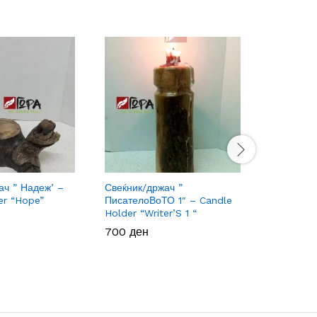
ач ” Надеж’ –
Свеќник/држач ”
Golden P
er “Hope”
ПисателоВоТО 1″ – Candle
Украс
Holder “Writer’S 1 “
800
800
ден
ден
700
700
ден
ден