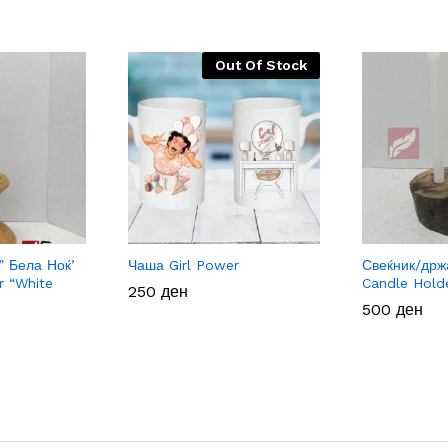
Out Of Stock
” Бела Ноќ’
Чаша Girl Power
Свеќник/држ
r “White
Candle Hold
250
250
ден
ден
500
500
ден
ден