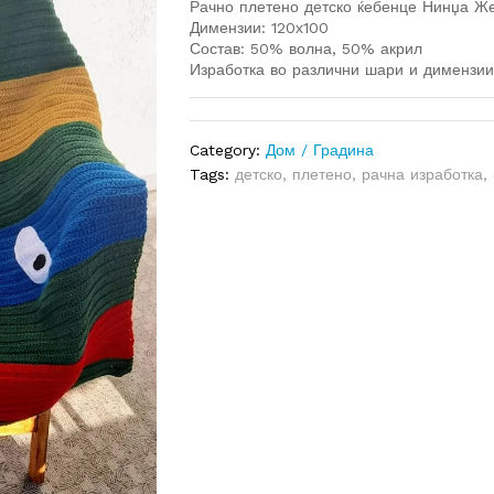
Рачно плетено детско ќебенце Нинџа Ж
Димензии: 120х100
Состав: 50% волна, 50% акрил
Изработка во различни шари и димензи
Category:
Дом / Градина
Tags:
детско
,
плетено
,
рачна изработка
,