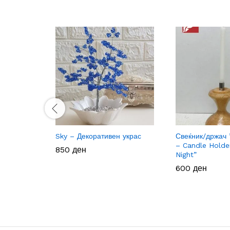
Sky – Декоративен украс
Свеќник/држач 
– Candle Holde
850
850
ден
ден
Night”
600
600
ден
ден