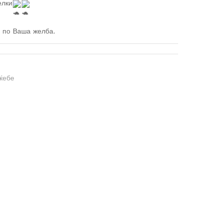
елки
и по Ваша желба.
ќебе