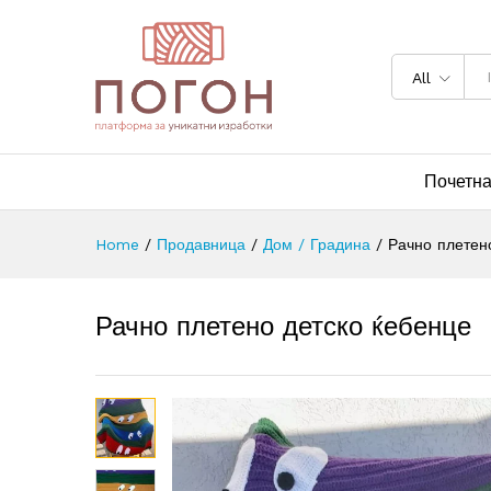
All
Почетн
Home
/
Продавница
/
Дом / Градина
/
Рачно плетен
Рачно плетено детско ќебенце