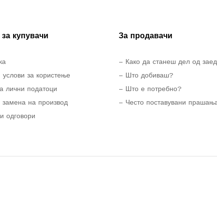
за купувачи
За продавачи
ка
– Како да станеш дел од зае
 услови за користење
– Што добиваш?
а лични податоци
– Што е потребно?
 замена на производ
– Често поставувани прашањ
и одговори