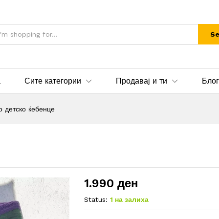
Se
а
Сите категории
Продавај и ти
Блог
о детско ќебенце
1.990
ден
Status:
1 на залиха