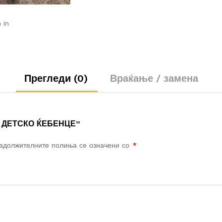
 in
Прегледи (0)
Враќање / замена
О ДЕТСКО ЌЕБЕНЦЕ”
адолжителните полиња се означени со
*