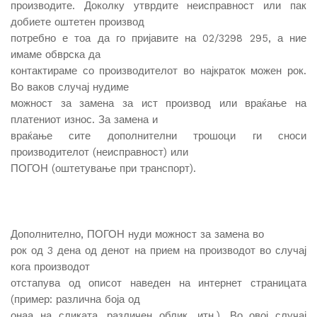
производите. Доколку утврдите неисправност или пак
добиете оштетен производ
потребно е тоа да го пријавите на 02/3298 295, а ние
имаме обврска да
контактираме со производителот во најкраток можен рок.
Во ваков случај нудиме
можност за замена за ист производ или враќање на
платениот износ. За замена и
враќање сите дополнителни трошоци ги сноси
производителот (неисправност) или
ПОГОН (оштетување при транспорт).
Дополнително, ПОГОН нуди можност за замена во
рок од 3 дена од денот на прием на производот во случај
кога производот
отстапува од описот наведен на интернет страницата
(пример: различна боја од
онаа на сликата, различен облик, итн.). Во овој случај