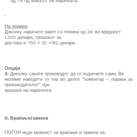
од 1% од износот на нарачката.
На пример
:
Доколку нарачате пакет со тежина од 2кг во вредност
1.000 денари, трошокот за
достава е: 150 + 30 =180 денари
Опција
2:
Доколку сакате производот да го подигнете сами, Ве
молиме наведете го тоа во делот “коментар – порака за
производителот” при
вршење на нарачката.
II. Враќање/замена
ПОГОН нуди можност за враќање и замена на