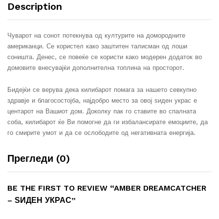
Description
Чуварот на сонот потекнува од културите на домородните
американци. Се користел како заштитен талисман од лоши
соништа. Денес, се повеќе се користи како модерен додаток во
домовите внесувајќи дополнителна топлина на просторот.
Бидејќи се верува дека килибарот помага за нашето севкупно
здравје и благосостојба, најдобро место за овој ѕиден украс е
центарот на Вашиот дом. Доколку пак го ставите во спалната
соба, килибарот ќе Ви помогне да ги избалансирате емоциите, да
го смирите умот и да се ослободите од негативната енергија.
Прегледи (0)
BE THE FIRST TO REVIEW “AMBER DREAMCATCHER
– ЅИДЕН УКРАС”