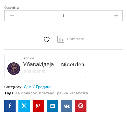
Quantity:
Amber
Dreamcatcher
-
Ѕиден
украс
Compare
quantity
store
УбаваИдеја - NiceIdea
0
o
Category:
Дом / Градина
u
Tags:
за подарок
,
плетено
,
рачна изработка
t
o
f
5