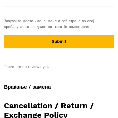
Зачувај го моето име, е-маил и веб страна во овој
пребарувач за следниот пат кога ќе коментирам.
There are no reviews yet.
Враќање / замена
Cancellation / Return /
Exchange Policy