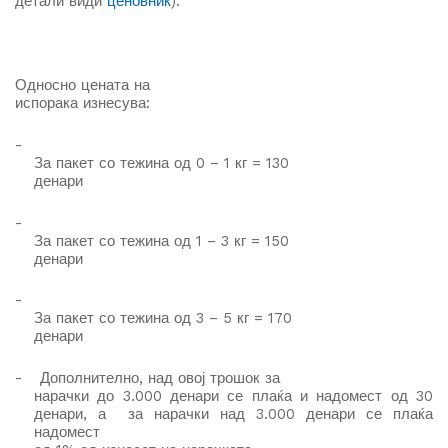
детали види
ценовник
).
Односно
цената на
испорака изнесува
:
-
За пакет со тежина од 0 – 1 кг = 130
денари
-
За пакет со тежина од 1 – 3 кг = 150
денари
-
За пакет со тежина од 3 – 5 кг = 170
денари
-
Дополнително, на
д
овој трошок за
нарачки до 3.000 денари се плаќа и надомест од 30
денари, а за нарачки над 3.000 денари се плаќа
надомест