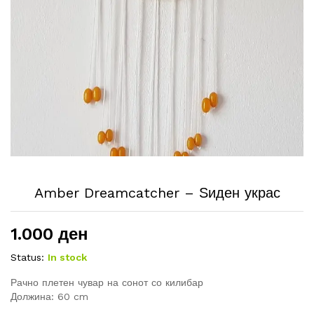
Amber Dreamcatcher – Ѕиден украс
1.000
ден
Status:
In stock
Рачно плетен ч
увар на сонот со килибар
Должина: 60 cm