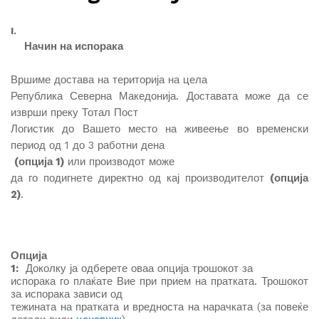
I.
Начин на испорака
Вршиме достава на територија на цела
Република Северна Македонија. Доставата може да се
изврши преку Тотал Пост
Логистик до Вашето место на живеење во временски
период од 1 до 3 работни дена
(опција 1)
или производот може
да го подигнете директно од кај производителот
(опција
2)
.
Опција
1:
Доколку ја одберете оваа опција трошокот за
испорака го плаќате Вие при прием на пратката. Трошокот
за испорака зависи од
тежината на пратката и вредноста на нарачката (за повеќе