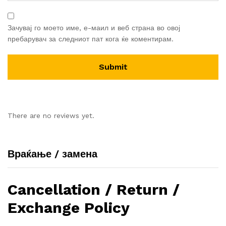
Зачувај го моето име, е-маил и веб страна во овој
пребарувач за следниот пат кога ќе коментирам.
There are no reviews yet.
Враќање / замена
Cancellation / Return /
Exchange Policy