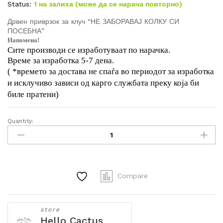
Status:
1 на залиха (може да се нарача повторно)
Дрвен приврзок за клуч “НЕ ЗАБОРАВАЈ КОЛКУ СИ
ПОСЕБНА”
Напомена!
Сите производи се изработуваат по нарачка.
Време за изработка 5-7 дена.
( *времето за достава не спаѓа во периодот за изработка
и исклучиво зависи од карго службата преку која би
биле пратени)
Quantity:
Дрвен
приврзок
за
клуч
"НЕ
Compare
ЗАБОРАВАЈ
КОЛКУ
СИ
store
ПОСЕБНА"
Hello Cactus
quantity