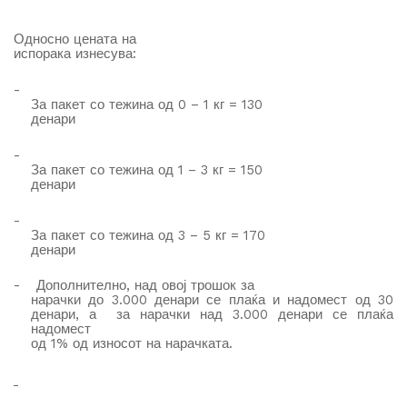
Односно
цената на
испорака изнесува
:
-
За пакет со тежина од 0 – 1 кг = 130
денари
-
За пакет со тежина од 1 – 3 кг = 150
денари
-
За пакет со тежина од 3 – 5 кг = 170
денари
-
Дополнително, на
д
овој трошок за
нарачки до 3.000 денари се плаќа и надомест од 30
денари, а за нарачки над 3.000 денари се плаќа
надомест
од 1% од износот на нарачката.