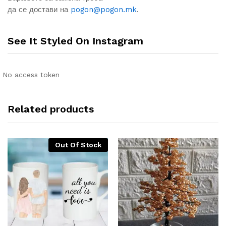
да се достави на
pogon@pogon.mk
.
See It Styled On Instagram
No access token
Related products
Out Of Stock