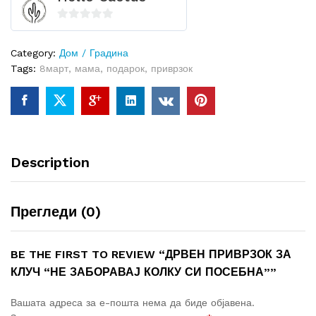
0
o
Category:
Дом / Градина
u
Tags:
8март
,
мама
,
подарок
,
приврзок
t
o
f
5
Description
Прегледи (0)
BE THE FIRST TO REVIEW “ДРВЕН ПРИВРЗОК ЗА
КЛУЧ “НЕ ЗАБОРАВАЈ КОЛКУ СИ ПОСЕБНА””
Вашата адреса за е-пошта нема да биде објавена.