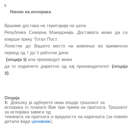
I.
Начин на испорака
Вршиме достава на територија на цела
Република Северна Македонија. Доставата може да се
изврши преку Тотал Пост
Логистик до Вашето место на живеење во временски
период од 1 до 3 работни дена
(опција 1)
или производот може
да го подигнете директно од кај производителот
(опција
2)
.
Опција
1:
Доколку ја одберете оваа опција трошокот за
испорака го плаќате Вие при прием на пратката. Трошокот
за испорака зависи од
тежината на пратката и вредноста на нарачката (за повеќе
детали види
ценовник
).