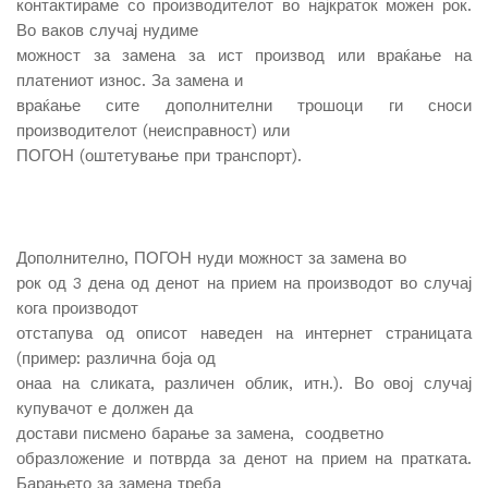
контактираме со производителот во најкраток можен рок.
Во ваков случај нудиме
можност за замена за ист производ или враќање на
платениот износ. За замена и
враќање сите дополнителни трошоци ги сноси
производителот (неисправност) или
ПОГОН (оштетување при транспорт).
Дополнително, ПОГОН нуди можност за замена во
рок од 3 дена од денот на прием на производот во случај
кога производот
отстапува од описот наведен на интернет страницата
(пример: различна боја од
онаа на сликата, различен облик, итн.). Во овој случај
купувачот е должен да
достави писмено барање за замена, соодветно
образложение и потврда за денот на прием на пратката.
Барањето за замена треба