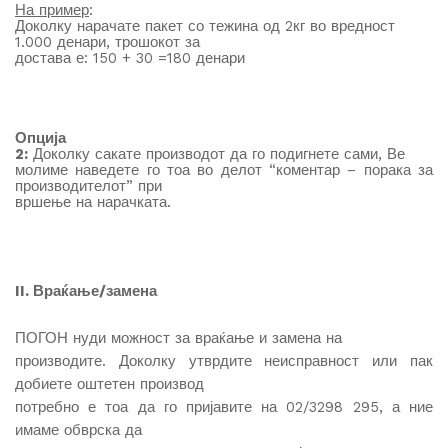
На пример
:
Доколку нарачате пакет со тежина од 2кг во вредност
1.000 денари, трошокот за
достава е: 150 + 30 =180 денари
Опција
2:
Доколку сакате производот да го подигнете сами, Ве
молиме наведете го тоа во делот “коментар – порака за
производителот” при
вршење на нарачката.
II. Враќање/замена
ПОГОН нуди можност за враќање и замена на
производите. Доколку утврдите неисправност или пак
добиете оштетен производ
потребно е тоа да го пријавите на 02/3298 295, а ние
имаме обврска да