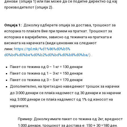
денови (опција 1) или пак може да се подигне директно од кај
производителот (опција 2).
Опција 1:
Доколку одберете опција за достава, трошокот за
испорака го плаќате Вие при прием на праткат. Трошокот за
испорака е варијабилен, зависно од тежината на пратката и
висината на нарачката (види ценовник на следниот
линк:
https://tpl.mk/%d1%86%d0%b5%
d0%bd%d0%be%d0%b2%d0%bd%d0%b8%
d0%ba/
)
.
Пакет со тежина од 0 – 1 кг = 130 денари
Пакет со тежина од 1 – 3 кг = 150 денари
Пакет со тежина од 3 – 5 кг = 170 денари
Дополнително, на претходно наведениот трошок за нарачки
до 3.000 денари се плаќа надомест од 30 денари и за нарачни
над 3.000 денари се плаќа надомест од 1% од износот на
нарачката.
Пример: Доколку имате пакет со тежина од 2кг, вредност
1.000 денари, трошокот за достава е: 150 + 30 =180 ден.