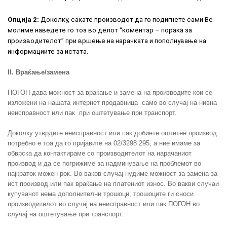
Опција 2:
Доколку, сакате производот да го подигнете сами Ве
молиме наведете го тоа во делот “коментар – порака за
производителот” при вршење на нарачката и пополнување на
информациите за истата.
II. Враќање/замена
ПОГОН дава можност за враќање и замена на производите кои се
изложени на нашата интернет продавница само во случај на нивна
неисправност или пак при оштетување при транспорт.
Доколку утврдите неисправност или пак добиете оштетен производ
потребно е тоа да го пријавите на 02/3298 295, а ние имаме за
обврска да контактираме со производителот на нарачаниот
производ и да се погрижиме за надминување на проблемот во
најкраток можен рок. Во ваков случај нудиме можност за замена за
ист производ или пак враќање на платениот износ. Во вакви случаи
купувачот нема дополнителни трошоци, трошоците ги сноси
производителот во случај на неисправност или пак ПОГОН во
случај на оштетување при транспорт.