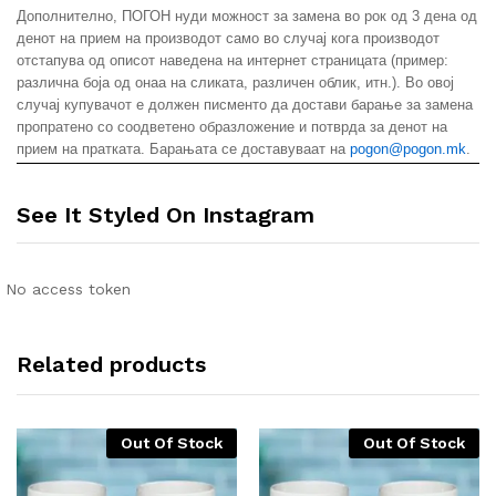
Дополнително, ПОГОН нуди можност за замена во рок од 3 дена од
денот на прием на производот само во случај кога производот
отстапува од описот наведена на интернет страницата (пример:
различна боја од онаа на сликата, различен облик, итн.). Во овој
случај купувачот е должен писменто да достави барање за замена
пропратено со соодветено образложение и потврда за денот на
прием на пратката. Барањата се доставуваат на
pogon@pogon.mk
.
See It Styled On Instagram
No access token
Related products
Out Of Stock
Out Of Stock