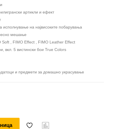
ти
филигрански артикли и ефект
т
 за исполнување на највисоките побарувања
 лесно мешање
Soft , FIMO Effect , FIMO Leather Effect
и, вкл. 5 вистински бои True Colors
додатоци и предмети за домашно украсување
шница