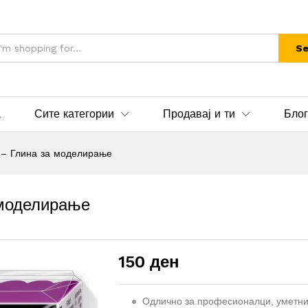
Se
а
Сите категории
Продавај и ти
Блог
 – Глина за моделирање
 моделирање
150
ден
Одлично за професионалци, уметни