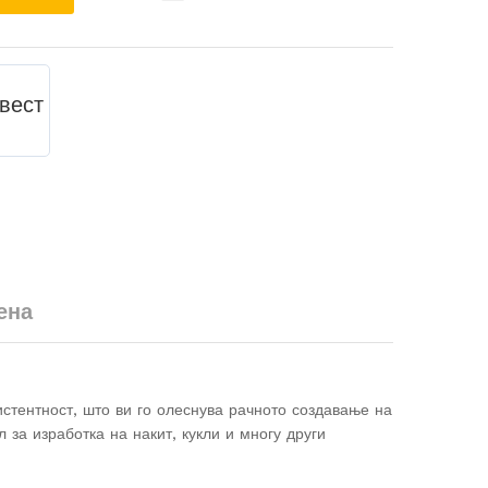
Com
pare
вест
ена
стентност, што ви го олеснува рачното создавање на
за изработка на накит, кукли и многу други