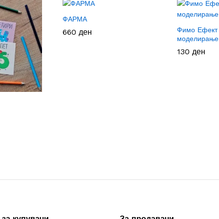
ФАРМА
Фимо Ефект 
660
660
ден
ден
моделирање
130
130
ден
ден
за купувачи
За продавачи