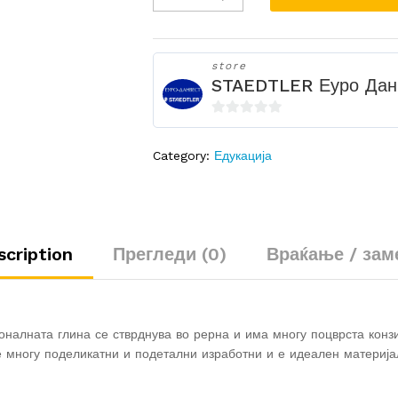
-
Глина
за
store
моделирање
STAEDTLER Еуро Дан
quantity
0
o
Category:
Едукација
u
t
o
f
5
scription
Прегледи (0)
Враќање / зам
налната глина се стврднува во рерна и има многу поцврста конзи
многу поделикатни и подетални изработни и е идеален материјал 