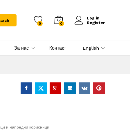
Log in
arch
Register
0
0
За нас
Контакт
English
ци и напредни корисници