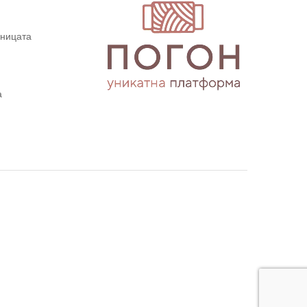
дницата
а