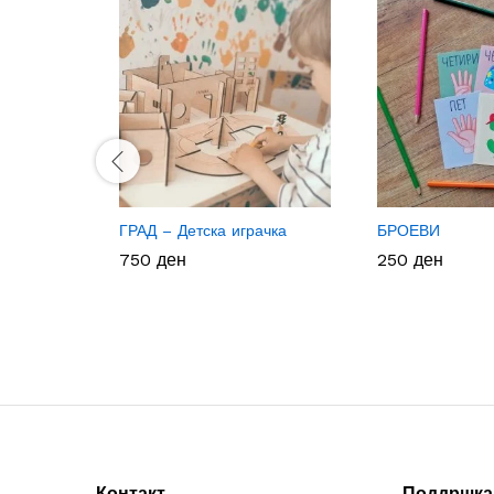
ГРАД – Детска играчка
БРОЕВИ
750
750
ден
ден
250
250
ден
ден
Контакт
Поддршка 