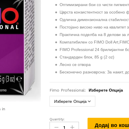
Оптимизирани бои со чисти пигмен
Цврста конзистентност за особено 
Одлична димензионална стабилнос
Постојано високо ниво на квалитет
Практична поделба на 8 делови за
Компатибилен со FIMO Doll Art,FIMO 
FIMO Professional 24 брилијантни бо
Стандарден блок, 85 g (2 oz)
Лесно се отвора
Бесконечно разноврсна: За накит, 
Fimo Professional:
Изберете Опција
 in
Quantity:
FIMO
Додај во ко
Professional