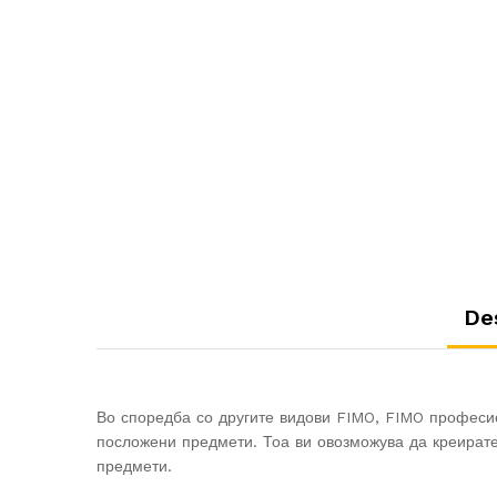
De
Во споредба со другите видови FIMO, FIMO професио
посложени предмети. Тоа ви овозможува да креирате 
предмети.