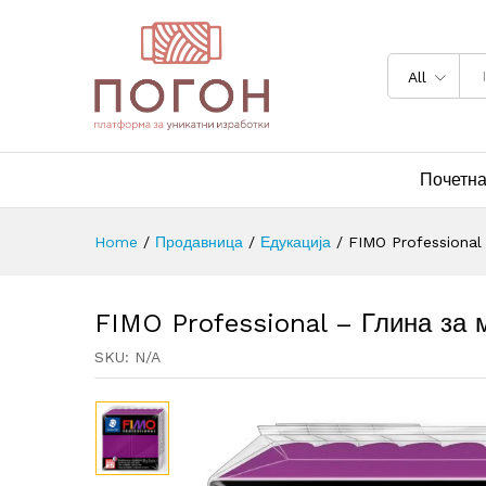
All
Почетн
Home
/
Продавница
/
Едукација
/
FIMO Professional
FIMO Professional – Глина за
SKU:
N/A