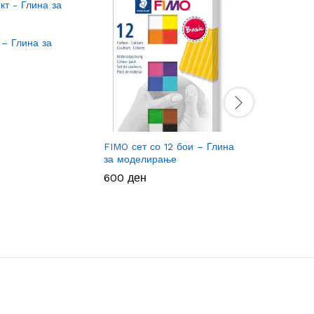
ЖИВОТН
– Глина за
270
270
ден
ден
FIMO сет со 12 бои – Глина
за моделирање
600
600
ден
ден