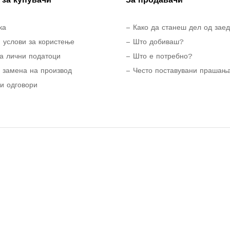
ка
– Како да станеш дел од зае
 услови за користење
– Што добиваш?
а лични податоци
– Што е потребно?
 замена на производ
– Често поставувани прашањ
и одговори