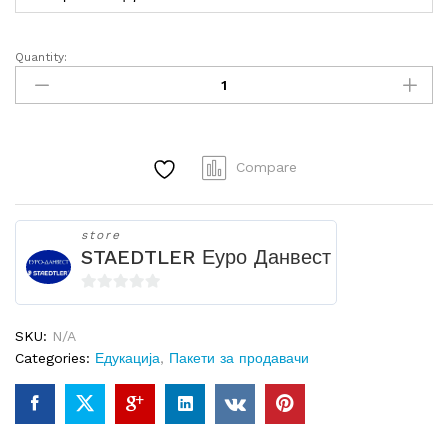
Quantity:
FIMO
сет
со
12
бои
Compare
-
Глина
за
store
моделирање
STAEDTLER Еуро Данвест
quantity
0
o
SKU:
N/A
u
Categories:
Едукација
,
Пакети за продавачи
t
o
f
5