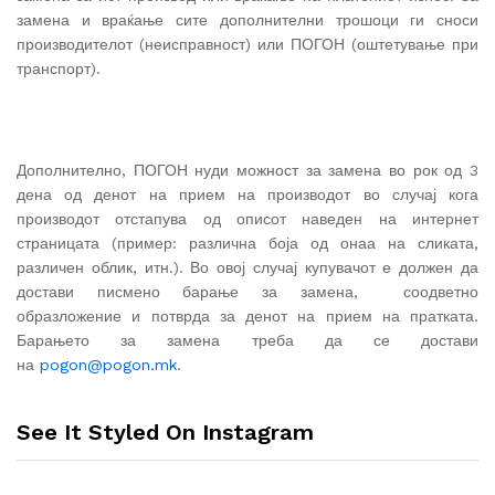
замена и враќање сите дополнителни трошоци ги сноси
производителот (неисправност) или ПОГОН (оштетување при
транспорт).
Дополнително, ПОГОН нуди можност за замена во рок од 3
дена од денот на прием на производот во случај кога
производот отстапува од описот наведен на интернет
страницата (пример: различна боја од онаа на сликата,
различен облик, итн.). Во овој случај купувачот е должен да
достави писмено барање за замена, соодветно
образложение и потврда за денот на прием на пратката.
Барањето за замена треба да се достави
на
pogon@pogon.mk
.
See It Styled On Instagram