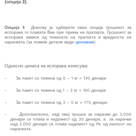
(опција 2)
.
Опција 1:
Доколку ја одберете оваа опција трошокот за
испорака го плаќате Вие при прием на пратката. Трошокот за
испорака зависи од тежината на пратката и вредноста на
нарачката (за повеќе детали види
ценовник
).
Односно
цената на испорака изнесува
:
-
За пакет со тежина од 0 – 1 кг = 130 денари
-
За пакет со тежина од 1 – 3 кг = 150 денари
-
За пакет со тежина од 3 – 5 кг = 170 денари
д
-
Дополнително, на
овој трошок за нарачки до 3.000
денари се плаќа и надомест од 30 денари, а за нарачки
над 3.000 денари се плаќа надомест од 1% од износот на
нарачката.