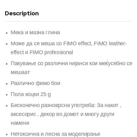
Description
Мека и мазна глина
Може да се меша со FIMO effect, FIMO leather-
effect и FIMO professional
Пакување со различни нијанси кои меќусебно се
мешаат
Различно фимо бои
Пола коцки 25 g
Бесконечно разноврсна употреба: За накит ,
аксесорис , декор во домот и многу други
намени
Нетоксична и лесна за моделирање