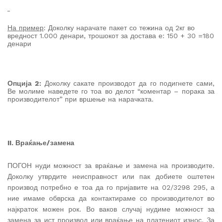
На пример
: Доколку нарачате пакет со тежина од 2кг во
вредност 1.000 денари, трошокот за достава е: 150 + 30 =180
денари
Опција 2:
Доколку сакате производот да го подигнете сами,
Ве молиме наведете го тоа во делот “коментар – порака за
производителот” при вршење на нарачката.
II. Враќање/замена
ПОГОН нуди можност за враќање и замена на производите.
Доколку утврдите неисправност или пак добиете оштетен
производ потребно е тоа да го пријавите на 02/3298 295, а
ние имаме обврска да контактираме со производителот во
најкраток можен рок. Во ваков случај нудиме можност за
замена за ист производ или враќање на платениот износ. За