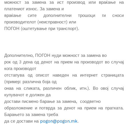
можност за замена за ист производ или враќање на
платениот износ. За замена и
враќање сите дополнителни трошоци ги сноси
производителот (неисправност) или
ПОГОН (оштетување при транспорт).
Дополнително, ПОГОН нуди можност за замена во
рок од 3 дена од денот на прием на производот во случај
кога производот
отстапува од описот наведен на интернет страницата
(пример: различна боја од
онаа на сликата, различен облик, итн.). Во овој случај
купувачот е должен да
достави писмено барање за замена, соодветно
образложение и потврда за денот на прием на пратката.
Барањето за замена треба
да се достави на
pogon@pogon.mk
.