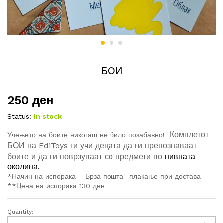
БОИ
250
ден
Status:
In stock
Комплетот
Учењето на боите никогаш не било позабавно!
БОИ на EdiToys ги учи децата да ги препознаваат
боите и да ги поврзуваат со предмети во
нивната
околина.
*Начин на испорака – Брза пошта- плаќање при достава
**Цена на испорака 130 ден
Quantity:
БОИ