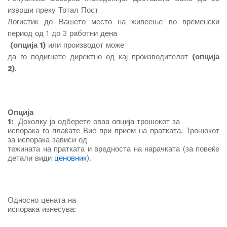
изврши преку Тотал Пост
Логистик до Вашето место на живеење во временски
период од 1 до 3 работни дена
(опција 1)
или производот може
да го подигнете директно од кај производителот
(опција
2)
.
Опција
1:
Доколку ја одберете оваа опција трошокот за
испорака го плаќате Вие при прием на пратката. Трошокот
за испорака зависи од
тежината на пратката и вредноста на нарачката (за повеќе
детали види
ценовник
).
Односно
цената на
испорака изнесува
: