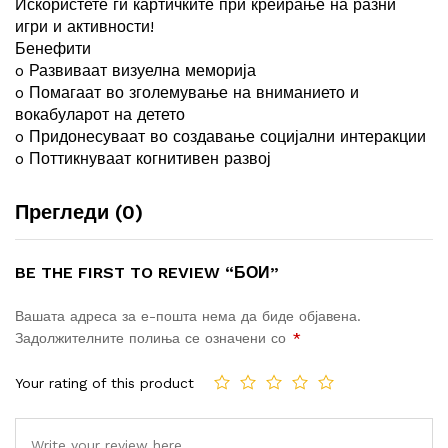
Искористете ги картичките при креирање на разни
игри и активности!
Бенефити
o Развиваат визуелна меморија
o Помагаат во зголемување на вниманието и
вокабуларот на детето
o Придонесуваат во создавање социјални интеракции
o Поттикнуваат когнитивен развој
Прегледи (0)
BE THE FIRST TO REVIEW “БОИ”
Вашата адреса за е-пошта нема да биде објавена.
Задолжителните полиња се означени со
*
Your rating of this product