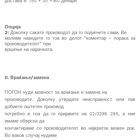
достава е: 150 + 30 =180 денари
Опција
2:
Доколку сакате производот да го подигнете сами, Ве
молиме наведете го тоа во делот “коментар – порака за
производителот” при
вршење на нарачката.
II. Враќање/замена
ПОГОН нуди можност за враќање и замена на
производите. Доколку утврдите неисправност или пак
добиете оштетен производ
потребно е тоа да го пријавите на 02/3298 295, а ние
имаме обврска да
контактираме со производителот во најкраток можен рок.
Во ваков случај нудиме