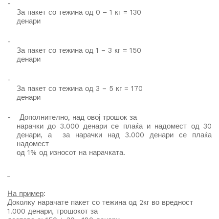
-
За пакет со тежина од 0 – 1 кг = 130
денари
-
За пакет со тежина од 1 – 3 кг = 150
денари
-
За пакет со тежина од 3 – 5 кг = 170
денари
-
Дополнително, на
д
овој трошок за
нарачки до 3.000 денари се плаќа и надомест од 30
денари, а за нарачки над 3.000 денари се плаќа
надомест
од 1% од износот на нарачката.
На пример
:
Доколку нарачате пакет со тежина од 2кг во вредност
1.000 денари, трошокот за