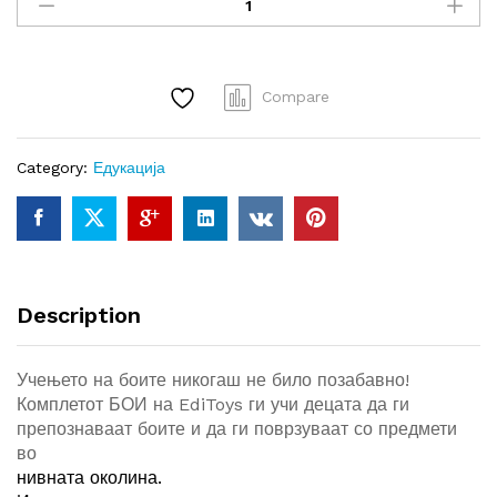
quantity
Compare
Category:
Едукација
Description
Учењето на боите никогаш не било позабавно!
Комплетот БОИ на EdiToys ги учи децата да ги
препознаваат боите и да ги поврзуваат со предмети
во
нивната околина.