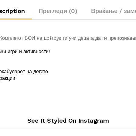
scription
Прегледи (0)
Враќање / зам
Комплетот БОИ на EdiToys ги учи децата да ги препознаваа
ни игри и активности!
окабуларот на детето
ракции
See It Styled On Instagram