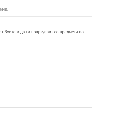
ена
т боите и да ги поврзуваат со предмети во