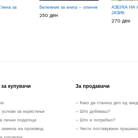
Глина за
Бележник за книга – опинче
АЗБУКА НА
ЈАЗИК
250
250
ден
ден
270
270
ден
ден
за купувачи
За продавачи
ка
– Како да станеш дел од зае
 услови за користење
– Што добиваш?
а лични податоци
– Што е потребно?
 замена на производ
– Често поставувани прашањ
и одговори