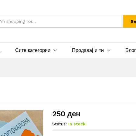
Se
а
Сите категории
Продавај и ти
Блог
250
ден
Status:
In stock