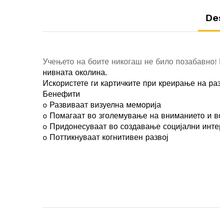
De
Учењето на боите никогаш не било позабавно! 
нивната околина.
Искористете ги картичките при креирање на раз
Бенефити
o Развиваат визуелна меморија
o Помагаат во зголемување на вниманието и в
o Придонесуваат во создавање социјални инте
o Поттикнуваат когнитивен развој