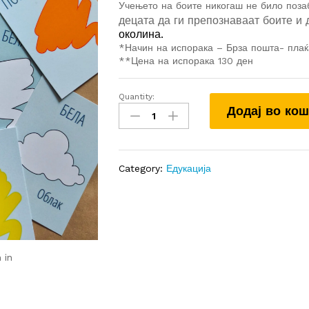
Учењето на боите никогаш не било поз
децата да ги препознаваат боите и 
околина.
*Начин на испорака – Брза пошта- пла
**Цена на испорака 130 ден
Quantity:
БОИ
Додај во ко
quantity
Category:
Едукација
 in