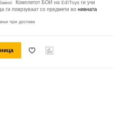
Комплетот БОИ на EdiToys ги учи
абавно!
да ги поврзуваат со предмети во
нивната
ќање при достава
шница
Com
pare