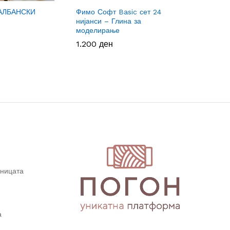
 АЛБАНСКИ
Фимо Софт Basic сет 24
Фотограф
нијанси – Глина за
цвет
моделирање
1.000
1.000
де
де
1.200
1.200
ден
ден
дницата
а