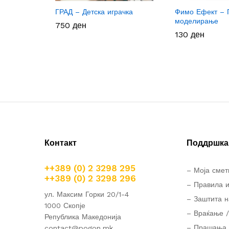
ГРАД – Детска играчка
Фимо Ефект – 
моделирање
750
750
ден
ден
130
130
ден
ден
Контакт
Поддршка 
++389 (0) 2 3298 295
– Моја смет
++389 (0) 2 3298 296
– Правила и
ул. Максим Горки 20/1-4
– Заштита н
1000 Скопје
– Враќање /
Република Македонија
– Прашања 
contact@pogon.mk