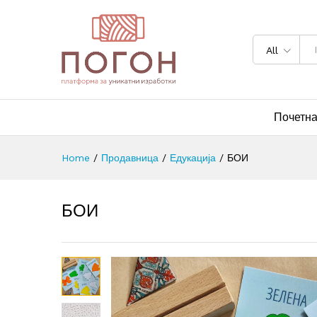
All
Почетн
Home
/
Продавница
/
Едукација
/
БОИ
БОИ