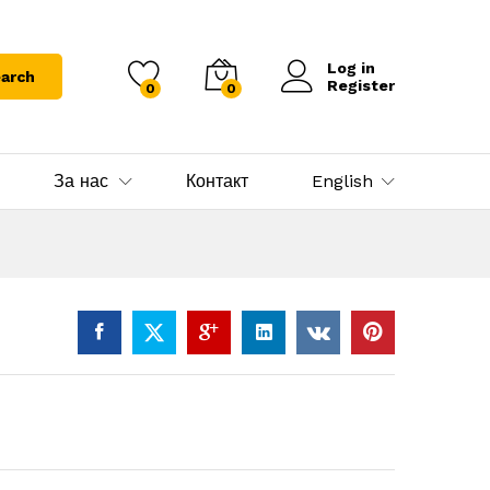
Log in
arch
Register
0
0
За нас
Контакт
English